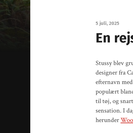
5 juli, 2025
En rej
Stussy blev gr
designer fra Ca
efternavn med 
populært bland
til tøj, og sna
sensation. I d
herunder
Woo