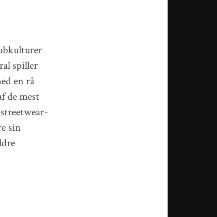
subkulturer
l spiller
med en rå
af de mest
 streetwear-
re sin
ldre