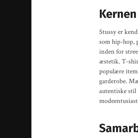
Kernen 
Stussy er kendt
som hip-hop, p
inden for stre
æstetik. T-shir
populære items 
garderobe. Mær
autentiske stil
modeentusiast
Samarb