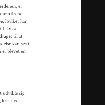
verdenen, er
ennem årene
, hvilket har
tid. Disse
raget til at
delse kan ses i
 er blevet en
t udvikle sig
g kreative