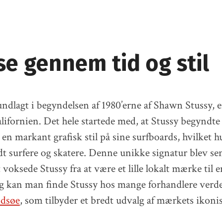
se gennem tid og stil
undlagt i begyndelsen af 1980’erne af Shawn Stussy, 
lifornien. Det hele startede med, at Stussy begyndte 
en markant grafisk stil på sine surfboards, hvilket hu
t surfere og skatere. Denne unikke signatur blev se
rt voksede Stussy fra at være et lille lokalt mærke til 
ag kan man finde Stussy hos mange forhandlere verd
dsøe
, som tilbyder et bredt udvalg af mærkets ikonis