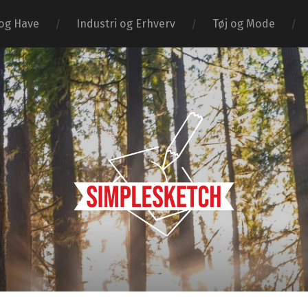
og Have
Industri og Erhverv
Tøj og Mode
Simple
Sketch