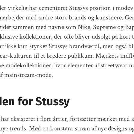
 der virkelig har cementeret Stussys position i mode
marbejder med andre store brands og kunstnere. G
bejdet sammen med navne som Nike, Supreme og Bape
sklusive kollektioner, der ofte bliver udsolgt på kort 
r ikke kun styrket Stussys brandværdi, men også bid
ear-kulturen til et bredere publikum. Mærkets indfly
modekollektioner, hvor elementer af streetwear nu
 af mainstream-mode.
en for Stussy
ar eksisteret i flere årtier, fortsætter mærket med a
g nye trends. Med en konstant strøm af nye designs o