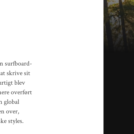
en surfboard-
at skrive sit
rtigt blev
nere overført
en global
en over,
ke styles.