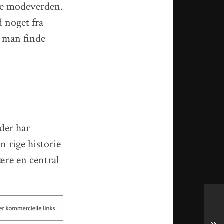
nde modeverden.
d noget fra
n man finde
 der har
 rige historie
ære en central