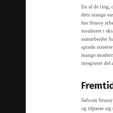
En af de ting,
dets mange sa
har Stussy ar
resulteret i ek
samarbejder ha
sprede streetw
mange moderne 
integreret del
Fremtid
Selvom Stussy h
og tilpasse si