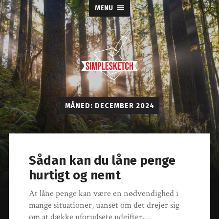
MENU
Simple
Sketch
MÅNED:
DECEMBER 2024
Sådan kan du låne penge
hurtigt og nemt
At låne penge kan være en nødvendighed i
mange situationer, uanset om det drejer sig
om at dække uforudsete udgifter,…