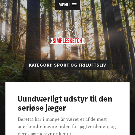
MENU
Simple
Sketch
KATEGORI:
SPORT OG FRILUFTSLIV
Uundværligt udstyr til den
seriøse jæger
Beretta har i mange år været et af de mest
anerkendte navne inden for jagtverdenen, og
deres jagtudstyr er kendt…