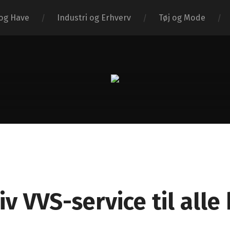
og Have
Industri og Erhverv
Tøj og Mode
Simple
Sketch
iv VVS-service til all