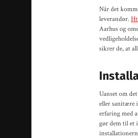
Når det kommer
leverandør.
Ht
Aarhus og omeg
vedligeholdelse
sikrer de, at a
Install
Uanset om det 
eller sanitære
erfaring med a
gør dem til et 
installationern