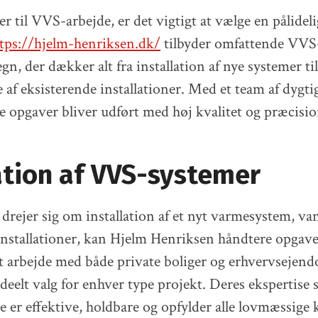
 til VVS-arbejde, er det vigtigt at vælge en pålideli
tps://hjelm-henriksen.dk/
tilbyder omfattende VVS-
n, der dækker alt fra installation af nye systemer ti
 af eksisterende installationer. Med et team af dygti
lle opgaver bliver udført med høj kvalitet og præcisio
ation af VVS-systemer
drejer sig om installation af et nyt varmesystem, v
 installationer, kan Hjelm Henriksen håndtere opgav
t arbejde med både private boliger og erhvervsejen
ideelt valg for enhver type projekt. Deres ekspertise s
e er effektive, holdbare og opfylder alle lovmæssige 