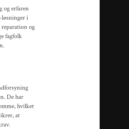
g og erfaren
løsninger i
l reparation og
ge fagfolk
n.
andforsyning
en. De har
domme, hvilket
ikrer, at
krav.