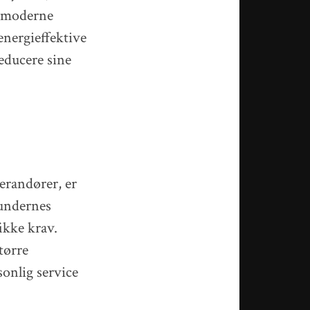
f moderne
energieffektive
reducere sine
erandører, er
kundernes
ikke krav.
tørre
sonlig service