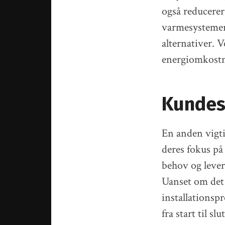
også reducerer
varmesystemer 
alternativer. 
energiomkostni
Kundese
En anden vigti
deres fokus på
behov og lever
Uanset om det 
installationsp
fra start til slut