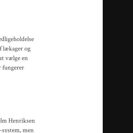
edligeholdelse
af lækager og
at vælge en
r fungerer
jelm Henriksen
VS-system, men